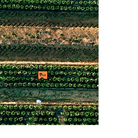
Embalaje de producto:
Cajas de
cartón corrugado de 4 kg.
Temperatura requerida:
8.5 co
Ventilación requerida:
35%
Calibre del producto:
tamaños
10-